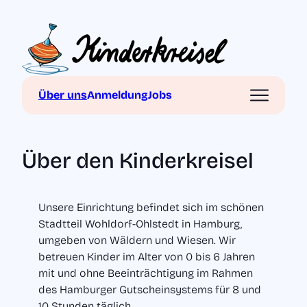
Zum
Inhalt
springen
Über den Kinderkreisel
Über uns
Anmeldung
Jobs
Konzept: Das ist uns wichtig
Gruppen im Kinderkreisel
Über den Kinderkreisel
Euer Kind anmelden
Unsere Einrichtung befindet sich im schönen
Termine
Stadtteil Wohldorf-Ohlstedt in Hamburg,
umgeben von Wäldern und Wiesen. Wir
Jobs
betreuen Kinder im Alter von 0 bis 6 Jahren
mit und ohne Beeinträchtigung im Rahmen
Kontakt
des Hamburger Gutscheinsystems für 8 und
10 Stunden täglich.