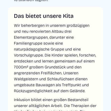
Inhalt in leichter Sprache
Das bietet unsere Kita
Impressum
Datenschutzerklärung
Cookie-Einstellungen
Wir beherbergen in unserem großzügigen
und neu renovierten Altbau drei
Verein Kinderkreisel e. V.
Elementargruppen, darunter eine
Familiengruppe sowie eine
naturpädagogische Gruppe und eine
Vorschulgruppe. Die Kinder spielen, forschen,
entdecken und lernen gemeinsam auf einem
7000m² großem Grundstück und den
angrenzenden Freiflächen. Unseren
Waldgeistern und Schlaufüchsen dienen
umgebaute Bauwagen als Treffpunkt und
Rückzugsmöglichkeit auf dem Gelände.
Inklusion bildet einen großen Bestandteil
unserer alltäglichen Arbeit. Die Therapien der