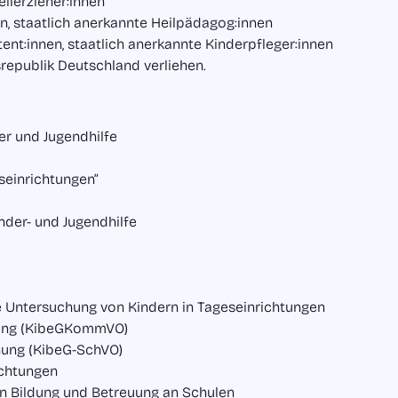
ilerzieher:innen
n, staatlich anerkannte Heilpädagog:innen
ent:innen, staatlich anerkannte Kinderpfleger:innen
epublik Deutschland verliehen.
er und Jugendhilfe
seinrichtungen“
der- und Jugendhilfe
e Untersuchung von Kindern in Tageseinrichtungen
ung (KibeGKommVO)
nung (KibeG-SchVO)
ichtungen
en Bildung und Betreuung an Schulen