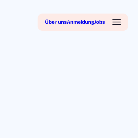
Über uns
Anmeldung
Jobs
r Sprache
Verein Kinderkreisel e. V.