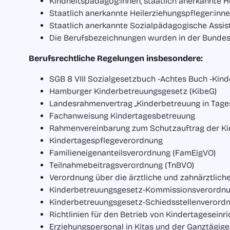
Kindheitspädagog:innen, staatlich anerkannte He
Staatlich anerkannte Heilerziehungspfleger:inne
Staatlich anerkannte Sozialpädagogische Assist
Die Berufsbezeichnungen wurden in der Bundesr
Berufsrechtliche Regelungen insbesondere:
SGB 8 VIII Sozialgesetzbuch -Achtes Buch -Kind
Hamburger Kinderbetreuungsgesetz (KibeG)
Landesrahmenvertrag „Kinderbetreuung in Tage
Fachanweisung Kindertagesbetreuung
Rahmenvereinbarung zum Schutzauftrag der Kin
Kindertagespflegeverordnung
Familieneigenanteilsverordnung (FamEigVO)
Teilnahmebeitragsverordnung (TnBVO)
Verordnung über die ärztliche und zahnärztlich
Kinderbetreuungsgesetz-Kommissionsverordn
Kinderbetreuungsgesetz-Schiedsstellenverord
Richtlinien für den Betrieb von Kindertageseinr
Erziehungspersonal in Kitas und der Ganztägig