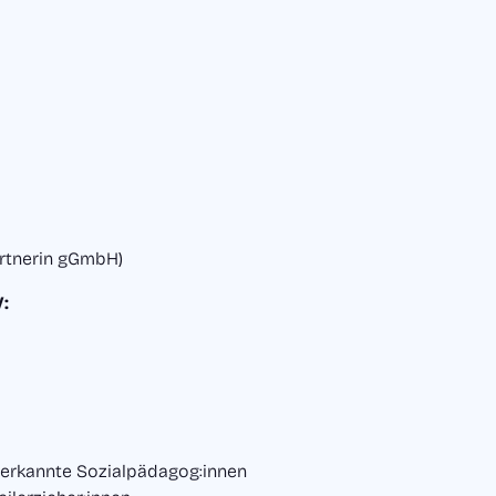
artnerin gGmbH)
V:
anerkannte Sozialpädagog:innen